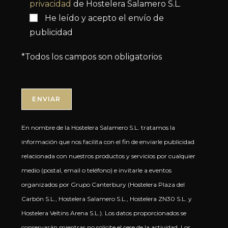
privacidad
de Hostelera Salamero S.L.
He leído y acepto el envío de
publicidad
*Todos los campos son obligatorios
En nombre de la Hostelera Salamero S.L. tratamos la
información que nos facilita con el fin de enviarle publicidad
relacionada con nuestros productos y servicios por cualquier
medio (postal, email o teléfono) e invitarle a eventos
organizados por Grupo Canterbury (Hostelera Plaza del
Carbón S.L., Hostelera Salamero S.L., Hostelera ZN30 S.L. y
Hostelera Veltins Arena S.L.). Los datos proporcionados se
conservarán mientras no solicite el cese de la actividad. Los